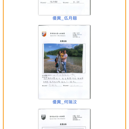
優異_伍月翹
優異_何瑞汶