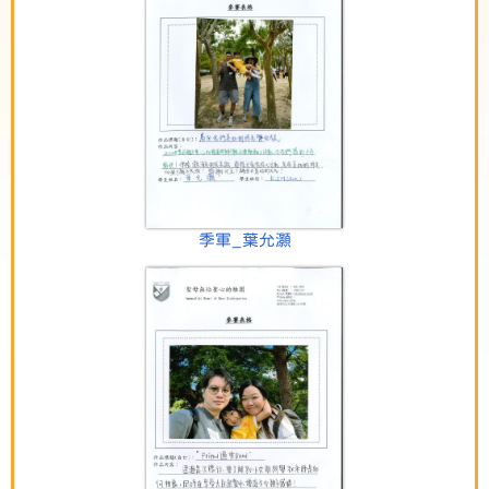
季軍_葉允灝