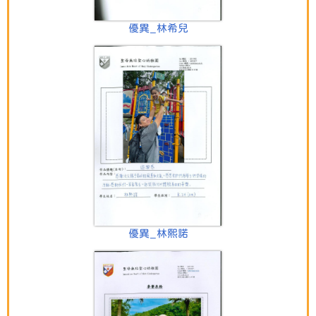
優異_林希兒
優異_林熙諾