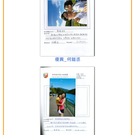
優異_何鎧丞