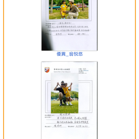
優異_翁悦悠