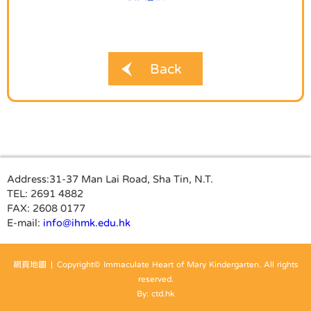
Back
Address:
31-37 Man Lai Road, Sha Tin, N.T.
TEL:
2691 4882
FAX:
2608 0177
E-mail:
info@ihmk.edu.hk
網頁地圖
| Copyright© Immaculate Heart of Mary Kindergarten. All rights
reserved.
By: ctd.hk