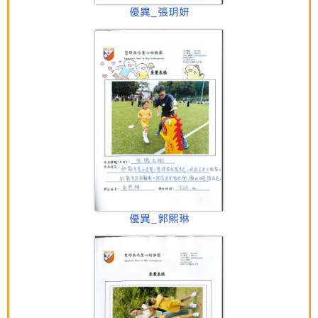
優異_張玥妍
優異_郭熙琳