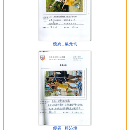
優異_葉允玥
優異_賴沁潼