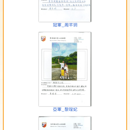
冠軍_周芊玥
亞軍_黎珵妃