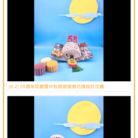
[K.2] 55週年校慶暨中秋節提燈會花燈設計比賽