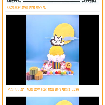
55週年校慶標語獲獎作品
[K.1] 55週年校慶暨中秋節提燈會花燈設計比賽