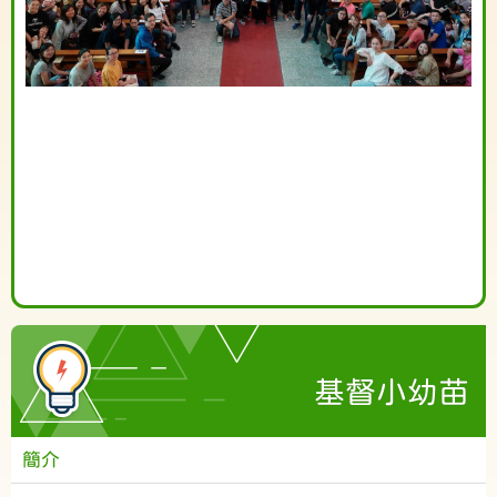
基督小幼苗
簡介