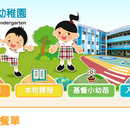
活
本校課程
基督小幼苗
份餐單